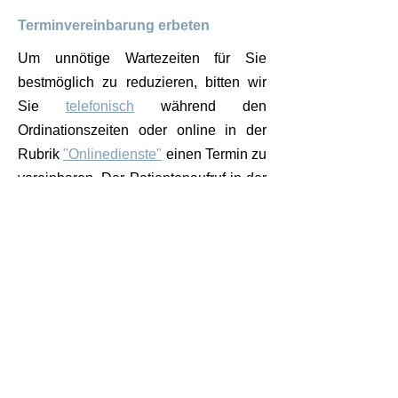
Terminvereinbarung erbeten
Um unnötige Wartezeiten für Sie
bestmöglich zu reduzieren, bitten wir
Sie
telefonisch
während den
Ordinationszeiten oder online in der
Rubrik
"Onlinedienste"
einen Termin zu
vereinbaren. Der Patientenaufruf in der
Ordination erfolgt nach Termin und
nicht nach Uhrzeit des Eintreffens in
der Ordination. Vorgezogen werden
ausnahmslos dringliche Fälle und
Notfälle!
© 2025, Dr. Christian Zenz