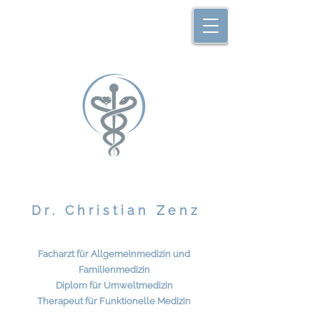
D r . C h r i s t i a n
Z e n z
Facharzt für Allgemeinmedizin und
Familienmedizin
Diplom für Umweltmedizin
Therapeut für Funktionelle Medizin